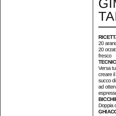
GI
TA
RICETT
20 aranc
20 orzat
fresco
TECNI
Versa tut
creare i
succo di
ad otten
espress
BICCHI
Doppia 
GHIAC