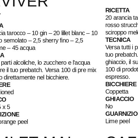
VIVER
RICETTA
20 arancia t
rosso strucch
A
sciroppo mel
ia tarocco – 10 gin – 20 lillet blanc – 10
TECNICA
 semolato – 2,5 sherry fino – 2,5
Versa tutti i 
ime – 45 acqua
tuo prebatch.
CA
ghiaccio, il 
 parti alcoliche, lo zucchero e l’acqua
100 di prodot
re il tuo prebatch. Versa 100 di pre mix
espresso.
co direttamente nel bicchiere.
BICCHIERE
ERE
Coppetta
hioned
GHIACCIO
CO
No
 x 5
GUARNIZI
IZIONE
Lime peel
orange peel