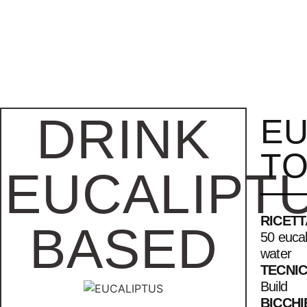
DRINK
EU
TO
EUCALIPT
RICETT
BASED
50 euca
water
TECNI
Build
BICCHI