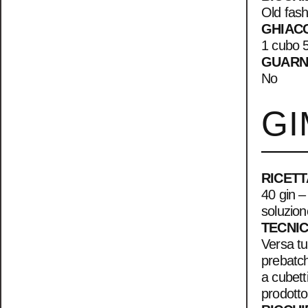
Old fas
GHIAC
1 cubo 5
GUARN
No
GI
RICETT
40 gin –
soluzio
TECNI
Versa tut
prebatch
a cubett
prodotto