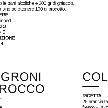
 le parti alcoliche e 200 gr di ghiaccio,
 sino ad ottenere 100 di prodotto.
ERE
hioned
CIO
x 5
IZIONE
el
EGRONI
COL
AROCCO
RICETTA
25 arancia t
fresco – 20 
A