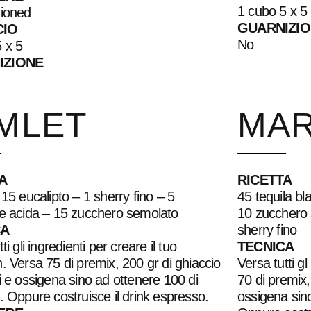
1 cubo 5 x 5
hioned
GUARNIZI
CIO
No
 x 5
IZIONE
MLET
MAR
A
RICETTA
 15 eucalipto – 1 sherry fino – 5
45 tequila b
ne acida – 15 zucchero semolato
10 zucchero 
CA
sherry fino
ti gli ingredienti per creare il tuo
TECNICA
. Versa 75 di premix, 200 gr di ghiaccio
Versa tutti gl
i e ossigena sino ad ottenere 100 di
70 di premix,
. Oppure costruisce il drink espresso.
ossigena sino