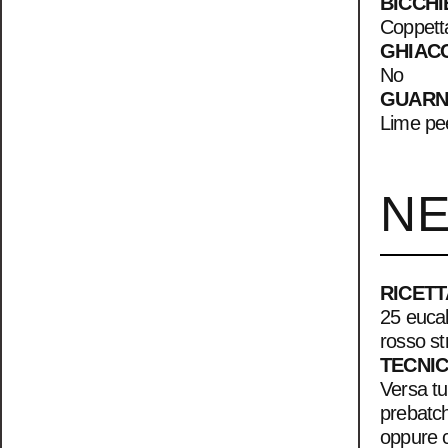
BICCHI
Coppett
GHIAC
No
GUARN
Lime pe
N
RICETT
25 eucal
rosso st
TECNI
Versa tut
prebatch
oppure c