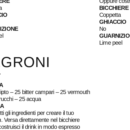
ERE
Oppure costru
a
BICCHIERE
CIO
Coppetta
GHIACCIO
IZIONE
No
el
GUARNIZI
Lime peel
EGRONI
A
ipto – 25 bitter campari – 25 vermouth
rucchi – 25 acqua
CA
ti gli ingredienti per creare il tuo
. Versa direttamente nel bicchiere
ostruisci il drink in modo espresso