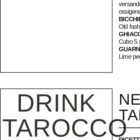
versando
ossigena
BICCHI
Old fas
GHIAC
Cubo 5 
GUARN
Lime pe
DRINK
N
T
TAROCCO
RICETT