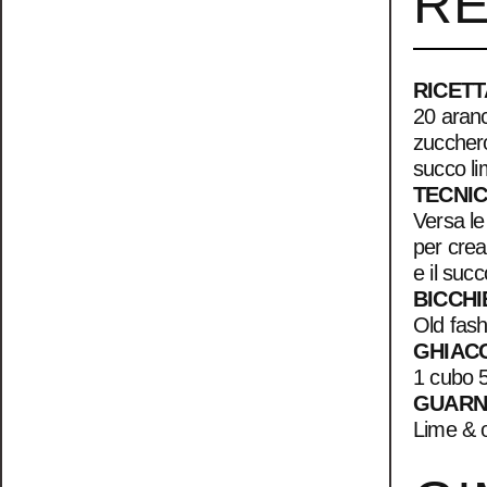
RE
RICETT
20 aranc
zucchero
succo l
TECNI
Versa le
per crea
e il suc
BICCHI
Old fas
GHIAC
1 cubo 5
GUARN
Lime & 