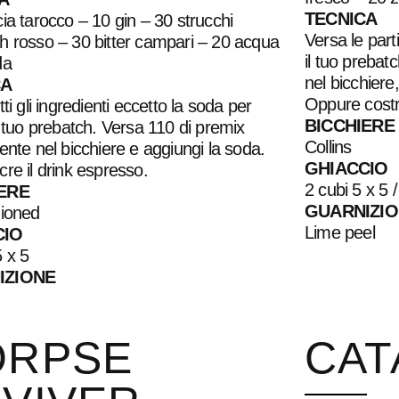
TECNICA
ia tarocco – 10 gin – 30 strucchi
Versa le part
 rosso – 30 bitter campari – 20 acqua
il tuo prebat
da
nel bicchiere
CA
Oppure costru
ti gli ingredienti eccetto la soda per
BICCHIERE
l tuo prebatch. Versa 110 di premix
Collins
ente nel bicchiere e aggiungi la soda.
GHIACCIO
re il drink espresso.
2 cubi 5 x 5 /
ERE
GUARNIZI
hioned
Lime peel
CIO
 x 5
IZIONE
ORPSE
CAT