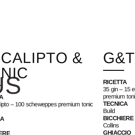
CALIPTO &
G&
NIC
US
RICETTA
35 gin – 15 
premium toni
A
TECNICA
lipto – 100 scheweppes premium tonic
Build
BICCHIERE
CA
Collins
GHIACCIO
ERE