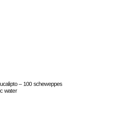
T
eucalipto – 100 scheweppes
c water