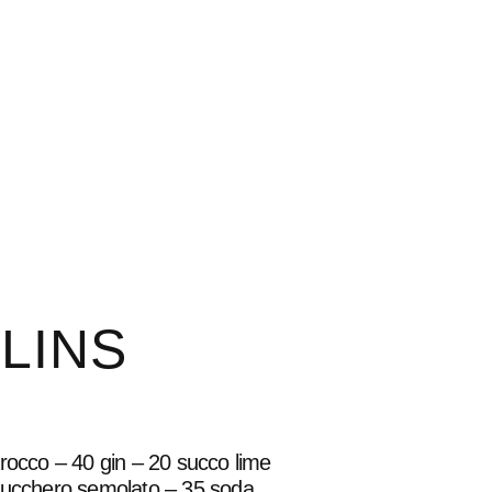
LINS
arocco – 40 gin – 20 succo lime
zucchero semolato – 35 soda