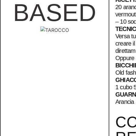
BASED
20 aranc
vermouth
– 10 so
TECNI
Versa tut
creare i
direttam
Oppure c
BICCHI
Old fas
GHIAC
1 cubo 5
GUARN
Arancia
C