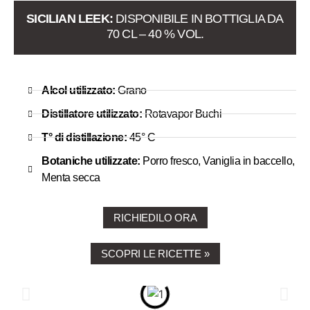
SICILIAN LEEK:
DISPONIBILE IN BOTTIGLIA DA
70 CL – 40 % VOL.
Alcol utilizzato:
Grano
Distillatore utilizzato:
Rotavapor Buchi
T° di distillazione:
45° C
Botaniche utilizzate:
Porro fresco, Vaniglia in baccello,
Menta secca
RICHIEDILO ORA
SCOPRI LE RICETTE »