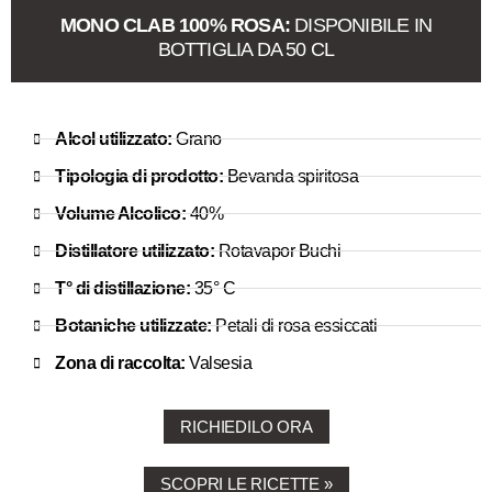
MONO CLAB 100% ROSA:
DISPONIBILE IN
BOTTIGLIA DA 50 CL
Alcol utilizzato:
Grano
Tipologia di prodotto:
Bevanda spiritosa
Volume Alcolico:
40%
Distillatore utilizzato:
Rotavapor Buchi
T° di distillazione:
35° C
Botaniche utilizzate:
Petali di rosa essiccati
Zona di raccolta:
Valsesia
RICHIEDILO ORA
SCOPRI LE RICETTE »