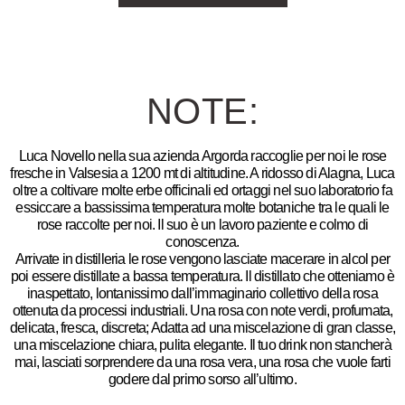
NOTE:
Luca Novello nella sua azienda Argorda raccoglie per noi le rose
fresche in Valsesia a 1200 mt di altitudine. A ridosso di Alagna, Luca
oltre a coltivare molte erbe officinali ed ortaggi nel suo laboratorio fa
essiccare a bassissima temperatura molte botaniche tra le quali le
rose raccolte per noi. Il suo è un lavoro paziente e colmo di
conoscenza.
Arrivate in distilleria le rose vengono lasciate macerare in alcol per
poi essere distillate a bassa temperatura. Il distillato che otteniamo è
inaspettato, lontanissimo dall’immaginario collettivo della rosa
ottenuta da processi industriali. Una rosa con note verdi, profumata,
delicata, fresca, discreta; Adatta ad
una miscelazione di gran classe,
una miscelazione chiara, pulita elegante. Il tuo drink non stancherà
mai,
lasciati sorprendere da una rosa vera, una rosa che vuole farti
godere dal primo sorso all’ultimo.